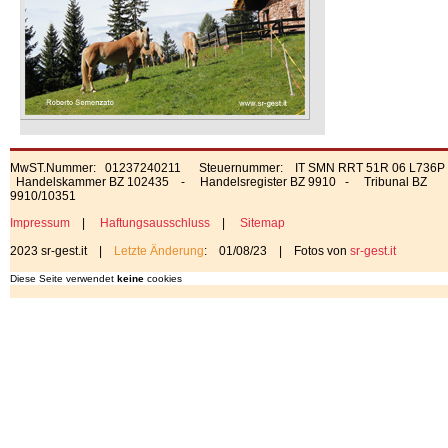
MwST.Nummer: 01237240211 Steuernummer: IT SMN RRT 51R 06 L736P
Handelskammer BZ 102435 - Handelsregister BZ 9910 - Tribunal BZ
9910/10351
Impressum
|
Haftungsausschluss
|
Sitemap
2023 sr-gest.it |
Letzte Änderung
: 01/08/23 | Fotos von
sr-gest.it
Diese Seite verwendet
keine
cookies