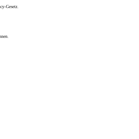
acy-Gesetz.
nnen.